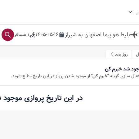
ر
...
بلیط هواپیما
اصفهان
به
شیراز
1405-05-16
1
مسافر
ل
روز بعد
جود شد خبرم کن
فعال سازی گزینه
"خبرم کن"
از موجود شدن پرواز در این تاریخ مطلع شوید.
در این تاریخ پروازی موجود