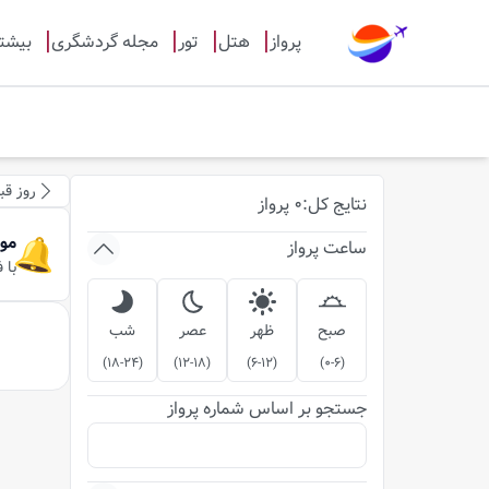
پرواز
هتل
تور
مجله گردشگری
بیشت
روز قب
نتایج
کل
:
0
پرواز
مو
ساعت پرواز
با 
صبح
ظهر
عصر
شب
)
18-24
(
)
12-18
(
)
6-12
(
)
0-6
(
جستجو بر اساس شماره پرواز