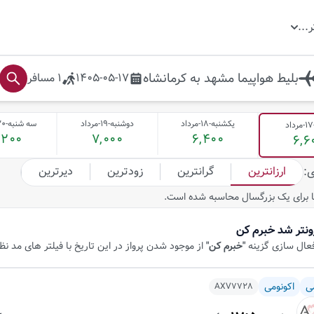
ر
...
بلیط هواپیما
مشهد
به
کرمانشاه
1405-05-17
1
مسافر
یکشنبه-18-مرداد
دوشنبه-19-مرداد
سه شنبه-20-مرداد
,200
7,000
6,400
6,6
ارزانترین
گرانترین
زودترین
دیرترین
ی
:
 برای یک بزرگسال محاسبه شده است.
ونتر شد خبرم کن
فعال سازی گزینه
"خبرم کن"
از موجود شدن پرواز در این تاریخ با فیلتر های مد ن
ی
اکونومی
AXV7728