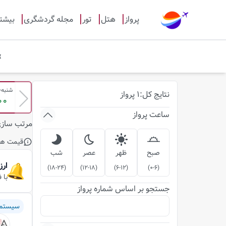
پرواز
هتل
تور
مجله گردشگری
بیشت
شنبه-17-مرداد
نتایج
کل
:
1
پرواز
00
ساعت پرواز
مرتب ساز
قیمت ها
صبح
ظهر
عصر
شب
ارز
)
18-24
(
)
12-18
(
)
6-12
(
)
0-6
(
با 
جستجو بر اساس شماره پرواز
سیستم