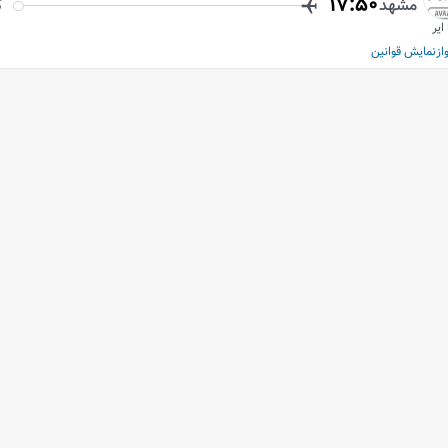
17:50
مشهد
ک
 ایر
از
نمایش قوانین