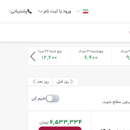
ورود یا ثبت نام
پشتیبانی
:
چهارشنبه-21-مرداد
پنج شنبه-22-مرداد
جمعه-23-مرداد
11,200
12,200
6,400
9
روز قبل
روز بعد
خبرم کن
ظرتون مطلع شوید.
6,533,334
تومان