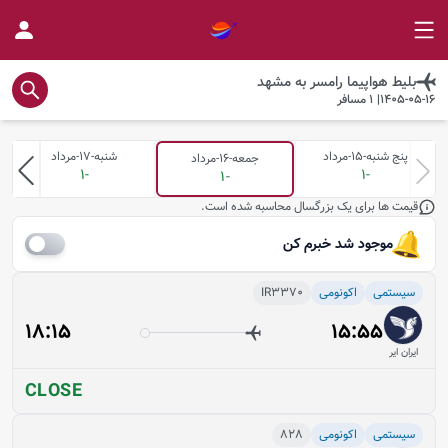
بلیط هواپیما
رامسر
به
مشهد
1405-05-16
|
1
مسافر
پنج شنبه-15-مرداد
شنبه-17-مرداد
جمعه-16-مرداد
-1
-1
-1
قیمت ها برای یک بزرگسال محاسبه شده است.
موجود شد خبرم کن
سیستمی
اکونومی
IR3370
18:15
15:55
ایران ایر
CLOSE
سیستمی
اکونومی
828