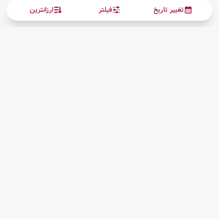
تغییر تاریخ
فیلتر
ارزانترین
ارتباط با ما
بیشتر
پیگیری بلیط
درباره ما
قوانین مقررات
کلیه حقوق این سرویس (وب‌سایت و اپلیکیشن‌های موبایل) محفوظ و