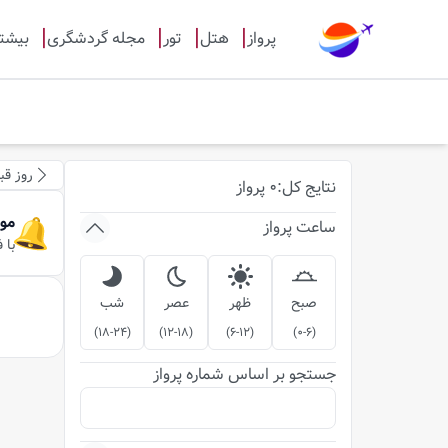
پرواز
هتل
تور
مجله گردشگری
بیشت
روز قب
نتایج
کل
:
0
پرواز
مو
ساعت پرواز
با 
صبح
ظهر
عصر
شب
)
18-24
(
)
12-18
(
)
6-12
(
)
0-6
(
جستجو بر اساس شماره پرواز