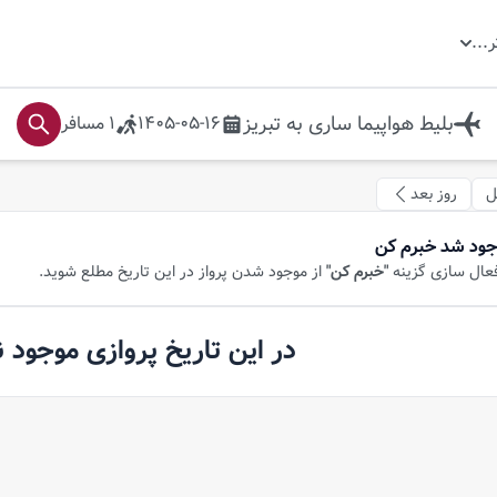
ر
...
بلیط هواپیما
ساری
به
تبريز
1405-05-16
1
مسافر
ل
روز بعد
جود شد خبرم کن
فعال سازی گزینه
"خبرم کن"
از موجود شدن پرواز در این تاریخ مطلع شوید.
در این تاریخ پروازی موجود