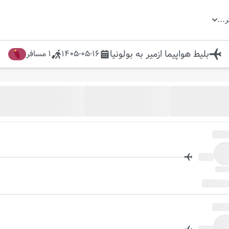
ر
...
بلیط هواپیما
ازمیر
به
بولونیا
1405-05-16
1
مسافر