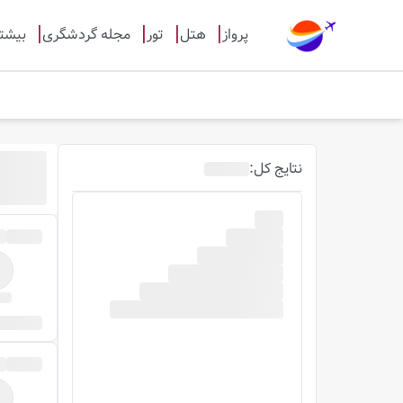
پرواز
هتل
تور
مجله گردشگری
بیشت
نتایج
کل
: