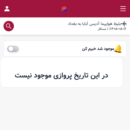
بلیط هواپیما
آدیس آبابا
به
بغداد
1405-05-16
|
1
مسافر
موجود شد خبرم کن
در این تاریخ پروازی موجود نیست