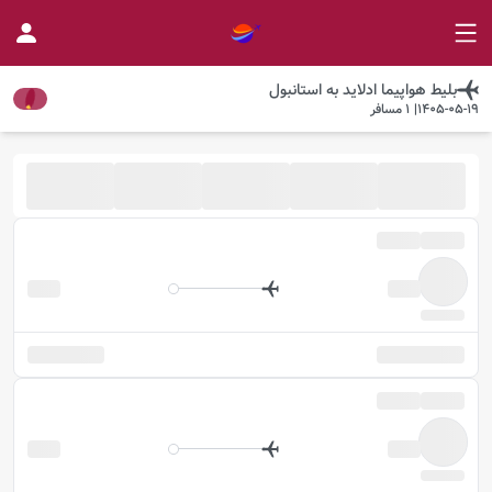
بلیط هواپیما
ادلاید
به
استانبول
1405-05-19
|
1
مسافر