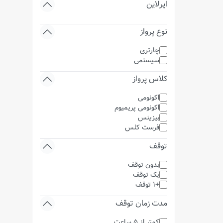
ایرلاین
نوع پرواز
چارتری
سیستمی
کلاس پرواز
اکونومی
اکونومی پریمیوم
بیزینس
فرست کلس
توقف
بدون توقف
یک توقف
+1 توقف
مدت زمان توقف
کمتر از 5 ساعت