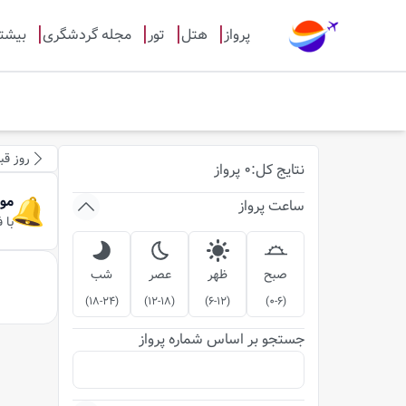
پرواز
هتل
تور
مجله گردشگری
بیشت
روز قب
نتایج
کل
:
0
پرواز
مو
ساعت پرواز
با 
صبح
ظهر
عصر
شب
)
18-24
(
)
12-18
(
)
6-12
(
)
0-6
(
جستجو بر اساس شماره پرواز