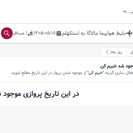
ر
...
بلیط هواپیما
مالاگا
به
استکهلم
1405-05-18
1
مسافر
ل
روز بعد
جود شد خبرم کن
فعال سازی گزینه
"خبرم کن"
از موجود شدن پرواز در این تاریخ مطلع شوید.
در این تاریخ پروازی موجود