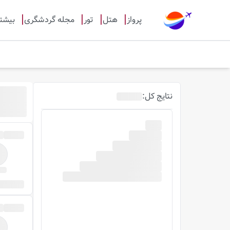
پرواز
هتل
تور
مجله گردشگری
بیشت
نتایج
کل
: