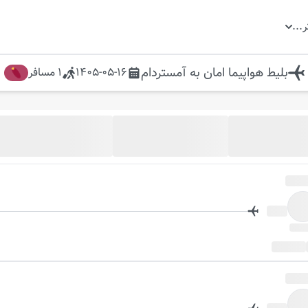
ر
...
بلیط هواپیما
امان
به
آمستردام
1405-05-16
1
مسافر