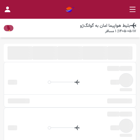
بلیط هواپیما
امان
به
گوانگ‌ژو
1405-05-17
|
1
مسافر