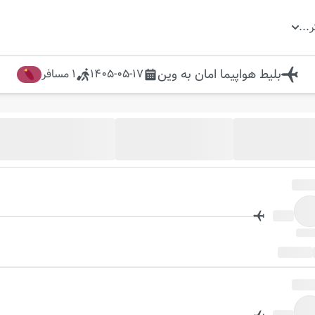
ر
...
بلیط هواپیما
امان
به
وین
1405-05-17
1
مسافر