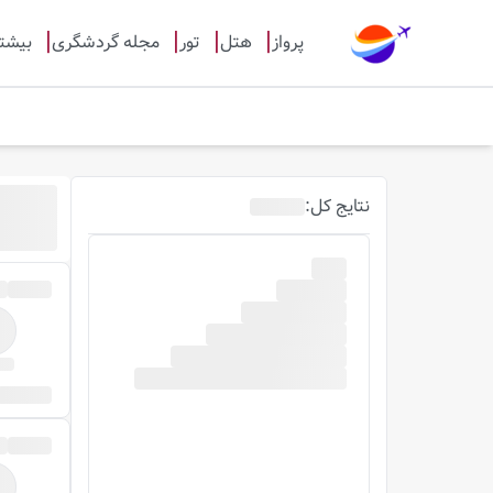
پرواز
هتل
تور
مجله گردشگری
بیشت
نتایج
کل
: