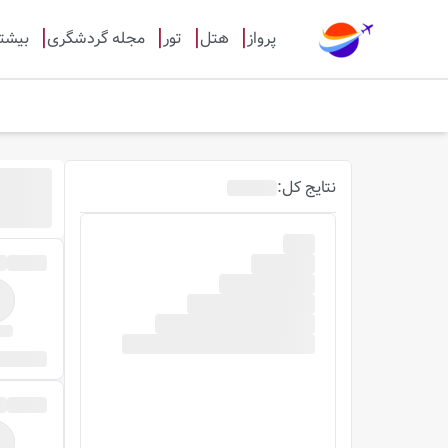
پرواز
هتل
تور
مجله گردشگری
بیشت
نتایج
کل
: