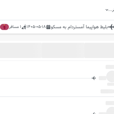
ر
...
بلیط هواپیما
آمستردام
به
مسکو
1405-05-18
1
مسافر