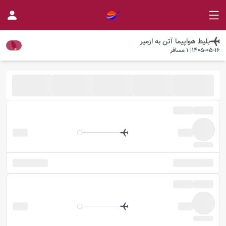
بلیط هواپیما
آتن
به
ازمیر
1405-05-16
|
1
مسافر