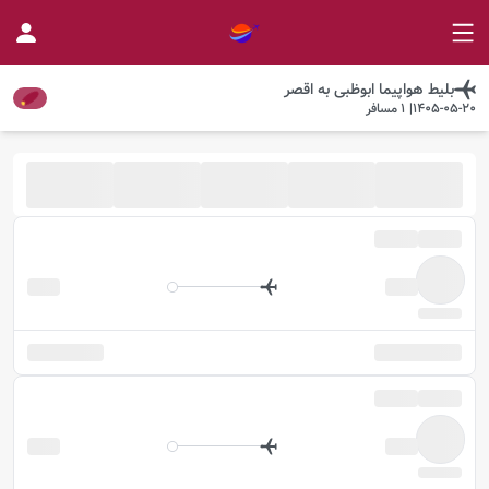
بلیط هواپیما
ابوظبی
به
اقصر
1405-05-20
|
1
مسافر