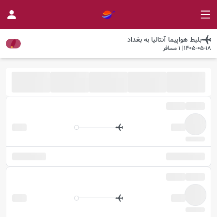
بلیط هواپیما
آنتالیا
به
بغداد
1405-05-18
|
1
مسافر