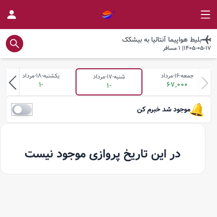
بلیط هواپیما
آنتالیا
به
بیشکک
1405-05-17
|
1
مسافر
جمعه-16-مرداد
یکشنبه-18-مرداد
شنبه-17-مرداد
-1
67,000
-1
موجود شد خبرم کن
در این تاریخ پروازی موجود نیست