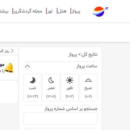
پرواز
هتل
تور
مجله گردشگری
بیشت
روز قب
نتایج
کل
:
0
پرواز
مو
ساعت پرواز
با 
صبح
ظهر
عصر
شب
)
18-24
(
)
12-18
(
)
6-12
(
)
0-6
(
جستجو بر اساس شماره پرواز