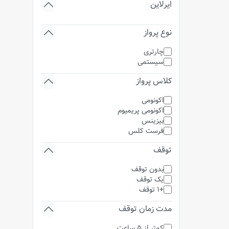
ایرلاین
نوع پرواز
چارتری
سیستمی
کلاس پرواز
اکونومی
اکونومی پریمیوم
بیزینس
فرست کلس
توقف
بدون توقف
یک توقف
+1 توقف
مدت زمان توقف
کمتر از 5 ساعت