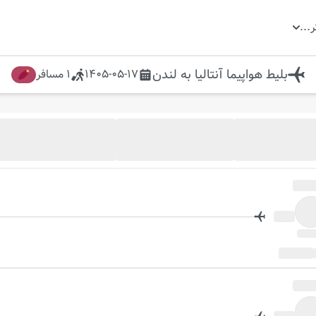
ر
...
بلیط هواپیما
آنتالیا
به
لندن
1405-05-17
1
مسافر