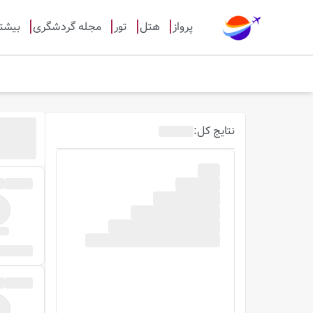
پرواز
هتل
تور
مجله گردشگری
بیشت
نتایج
کل
: