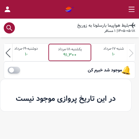
بلیط هواپیما
بارسلونا
به
زوریخ
1405-05-18
|
1
مسافر
شنبه-17-مرداد
دوشنبه-19-مرداد
یکشنبه-18-مرداد
-1
-1
91,300
موجود شد خبرم کن
در این تاریخ پروازی موجود نیست