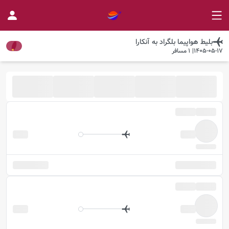
بلیط هواپیما
بلگراد
به
آنکارا
1405-05-17
|
1
مسافر