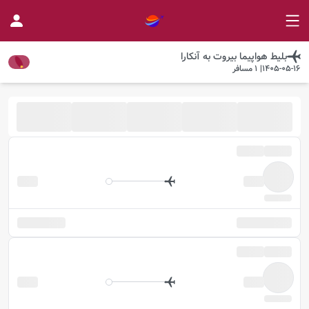
بلیط هواپیما
بیروت
به
آنکارا
1405-05-16
|
1
مسافر