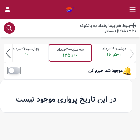
بلیط هواپیما
بغداد
به
بانکوک
1405-05-20
|
1
مسافر
دوشنبه-19-مرداد
چهارشنبه-21-مرداد
سه شنبه-20-مرداد
-1
161,500
135,100
موجود شد خبرم کن
در این تاریخ پروازی موجود نیست