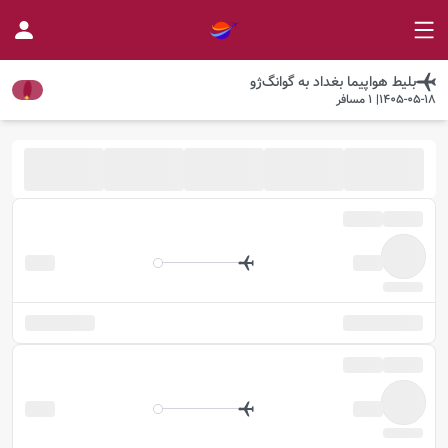
بلیط هواپیما
بغداد
به
گوانگ‌ژو
1405-05-18
|
1
مسافر