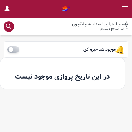
بلیط هواپیما
بغداد
به
چانگچون
1405-05-19
|
1
مسافر
موجود شد خبرم کن
در این تاریخ پروازی موجود نیست