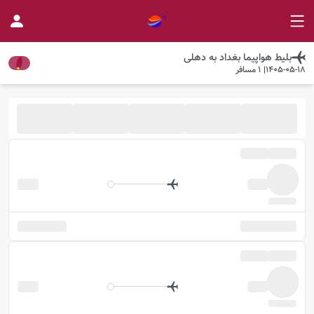
بلیط هواپیما
بغداد
به
دهلی
1405-05-18
|
1
مسافر