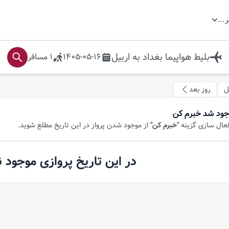
ر
...
بلیط هواپیما
بغداد
به
اربیل
1405-05-16
1
مسافر
ل
روز بعد
جود شد خبرم کن
فعال سازی گزینه
"خبرم کن"
از موجود شدن پرواز در این تاریخ مطلع شوید.
در این تاریخ پروازی موجود