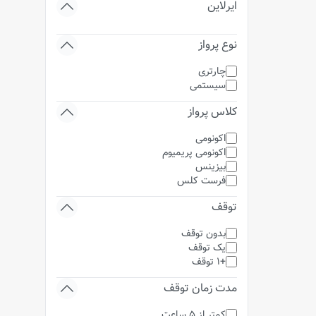
ایرلاین
نوع پرواز
چارتری
سیستمی
کلاس پرواز
اکونومی
اکونومی پریمیوم
بیزینس
فرست کلس
توقف
بدون توقف
یک توقف
+1 توقف
مدت زمان توقف
کمتر از 5 ساعت