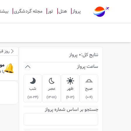
پرواز
هتل
تور
مجله گردشگری
بیشت
روز قب
نتایج
کل
:
0
پرواز
مو
ساعت پرواز
با 
صبح
ظهر
عصر
شب
)
18-24
(
)
12-18
(
)
6-12
(
)
0-6
(
جستجو بر اساس شماره پرواز