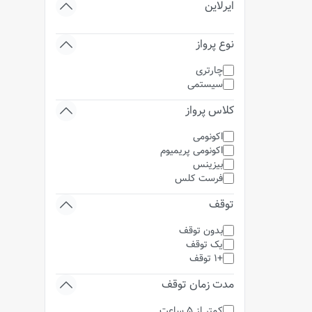
ایرلاین
نوع پرواز
چارتری
سیستمی
کلاس پرواز
اکونومی
اکونومی پریمیوم
بیزینس
فرست کلس
توقف
بدون توقف
یک توقف
+1 توقف
مدت زمان توقف
کمتر از 5 ساعت