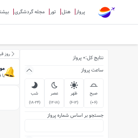
پرواز
هتل
تور
مجله گردشگری
بیشت
روز قب
نتایج
کل
:
0
پرواز
مو
ساعت پرواز
با 
صبح
ظهر
عصر
شب
)
18-24
(
)
12-18
(
)
6-12
(
)
0-6
(
جستجو بر اساس شماره پرواز