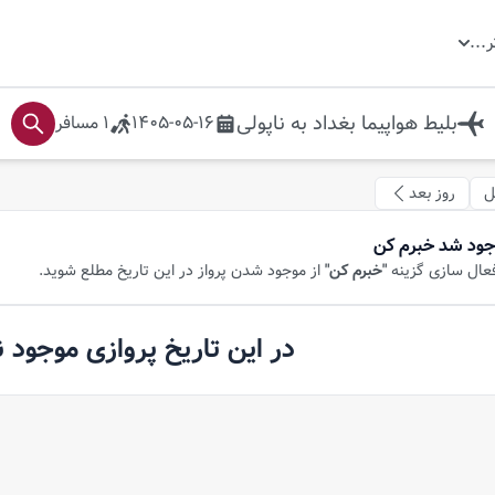
ر
...
بلیط هواپیما
بغداد
به
ناپولی
1405-05-16
1
مسافر
ل
روز بعد
جود شد خبرم کن
فعال سازی گزینه
"خبرم کن"
از موجود شدن پرواز در این تاریخ مطلع شوید.
در این تاریخ پروازی موجود