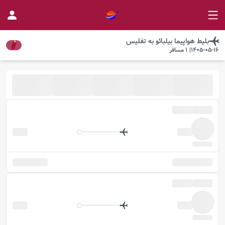
بلیط هواپیما
بیلبائو
به
تفلیس
1405-05-16
|
1
مسافر