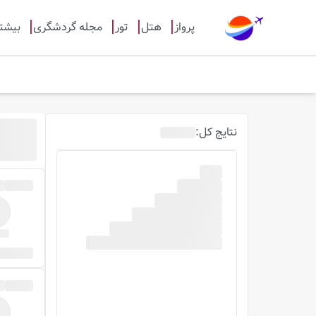
پرواز
هتل
تور
مجله گردشگری
بیشت
نتایج
کل
: