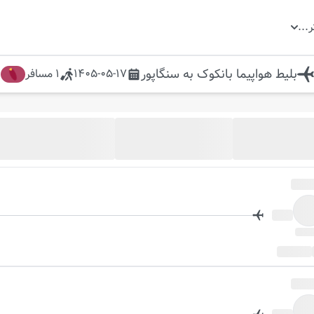
ر
...
بلیط هواپیما
بانکوک
به
سنگاپور
1405-05-17
1
مسافر