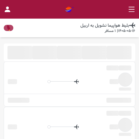
بلیط هواپیما
نشویل
به
اربیل
1405-05-16
|
1
مسافر