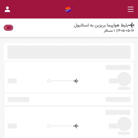
بلیط هواپیما
بریزبن
به
استانبول
1405-05-16
|
1
مسافر