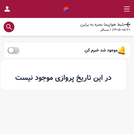
بلیط هواپیما
بصره
به
برلین
1405-05-20
|
1
مسافر
موجود شد خبرم کن
در این تاریخ پروازی موجود نیست