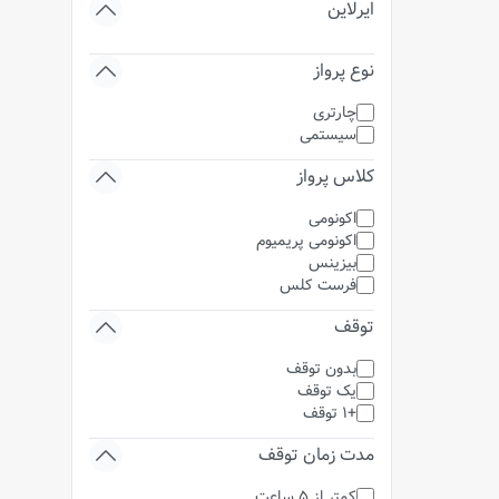
ایرلاین
نوع پرواز
چارتری
سیستمی
کلاس پرواز
اکونومی
اکونومی پریمیوم
بیزینس
فرست کلس
توقف
بدون توقف
یک توقف
+1 توقف
مدت زمان توقف
کمتر از 5 ساعت