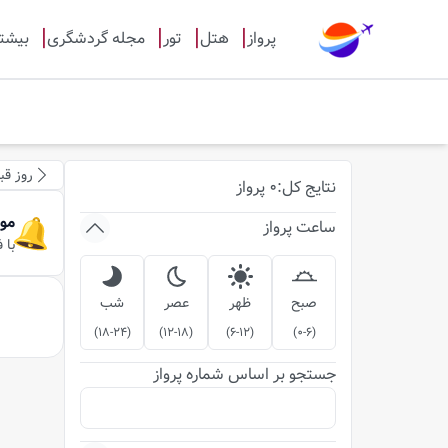
پرواز
هتل
تور
مجله گردشگری
بیشت
روز قب
نتایج
کل
:
0
پرواز
مو
ساعت پرواز
با 
صبح
ظهر
عصر
شب
)
18-24
(
)
12-18
(
)
6-12
(
)
0-6
(
جستجو بر اساس شماره پرواز