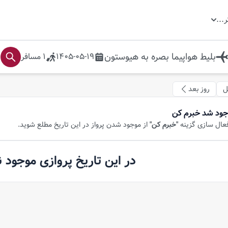
ر
...
بلیط هواپیما
بصره
به
هیوستون
1405-05-19
1
مسافر
ل
روز بعد
جود شد خبرم کن
فعال سازی گزینه
"خبرم کن"
از موجود شدن پرواز در این تاریخ مطلع شوید.
در این تاریخ پروازی موجود