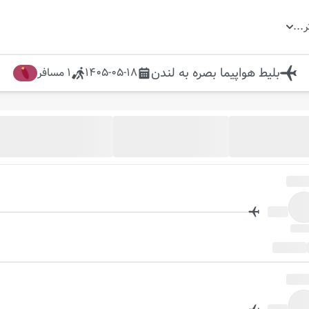
ر
...
بلیط هواپیما
بصره
به
لندن
1405-05-18
1
مسافر
ل
روز بعد
جود شد خبرم کن
فعال سازی گزینه
"خبرم کن"
از موجود شدن پرواز در این تاریخ مطلع شوید.
در این تاریخ پروازی موجود