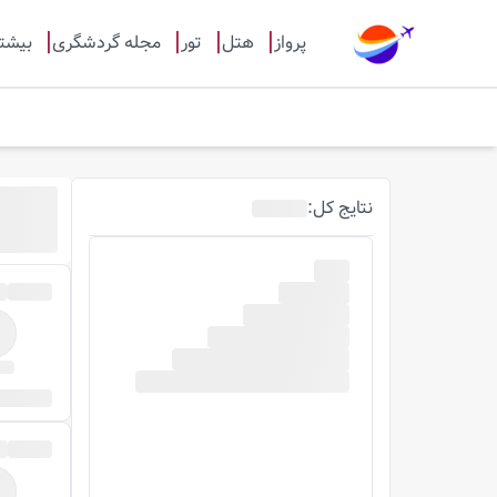
پرواز
هتل
تور
مجله گردشگری
بیشت
روز قب
نتایج
کل
:
0
پرواز
مو
ساعت پرواز
با 
صبح
ظهر
عصر
شب
)
18-24
(
)
12-18
(
)
6-12
(
)
0-6
(
جستجو بر اساس شماره پرواز