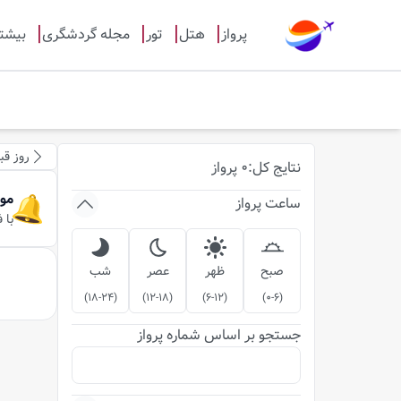
پرواز
هتل
تور
مجله گردشگری
بیشت
روز قب
نتایج
کل
:
0
پرواز
مو
ساعت پرواز
با 
صبح
ظهر
عصر
شب
)
18-24
(
)
12-18
(
)
6-12
(
)
0-6
(
جستجو بر اساس شماره پرواز