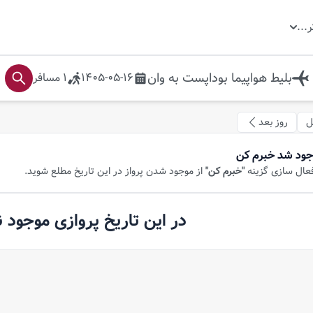
ر
...
بلیط هواپیما
بوداپست
به
وان
1405-05-16
1
مسافر
ل
روز بعد
جود شد خبرم کن
فعال سازی گزینه
"خبرم کن"
از موجود شدن پرواز در این تاریخ مطلع شوید.
در این تاریخ پروازی موجود