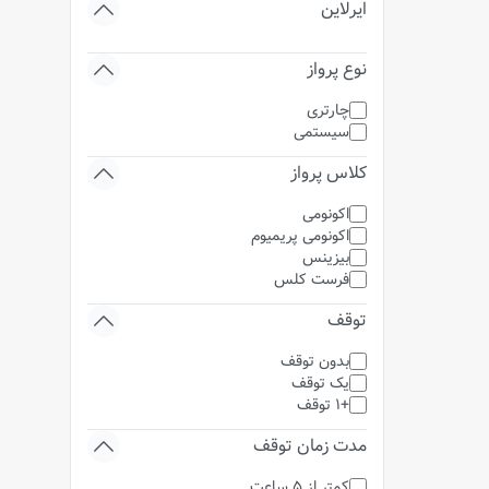
ایرلاین
نوع پرواز
چارتری
سیستمی
کلاس پرواز
اکونومی
اکونومی پریمیوم
بیزینس
فرست کلس
توقف
بدون توقف
یک توقف
+1 توقف
مدت زمان توقف
کمتر از 5 ساعت