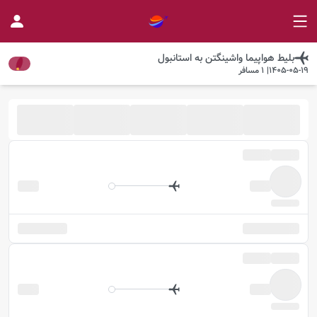
بلیط هواپیما
واشینگتن
به
استانبول
1405-05-19
|
1
مسافر