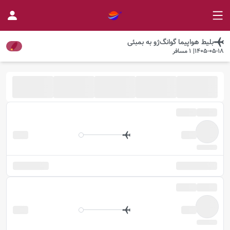
بلیط هواپیما
گوانگ‌ژو
به
بمبئی
1405-05-18
|
1
مسافر