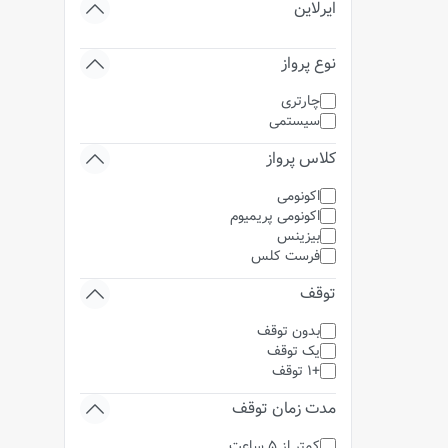
ایرلاین
نوع پرواز
چارتری
سیستمی
کلاس پرواز
اکونومی
اکونومی پریمیوم
بیزینس
فرست کلس
توقف
بدون توقف
یک توقف
+1 توقف
مدت زمان توقف
کمتر از 5 ساعت