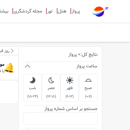
پرواز
هتل
تور
مجله گردشگری
بیشت
روز قب
نتایج
کل
:
0
پرواز
مو
ساعت پرواز
با 
صبح
ظهر
عصر
شب
)
18-24
(
)
12-18
(
)
6-12
(
)
0-6
(
جستجو بر اساس شماره پرواز