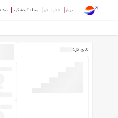
پرواز
هتل
تور
مجله گردشگری
بیشت
نتایج
کل
: