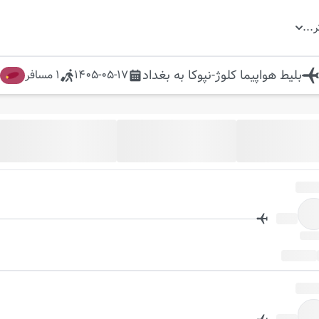
ر
...
بلیط هواپیما
کلوژ-نپوکا
به
بغداد
1405-05-17
1
مسافر