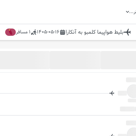
ر
...
بلیط هواپیما
کلمبو
به
آنکارا
1405-05-16
1
مسافر