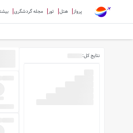
پرواز
هتل
تور
مجله گردشگری
بیشت
نتایج
کل
: