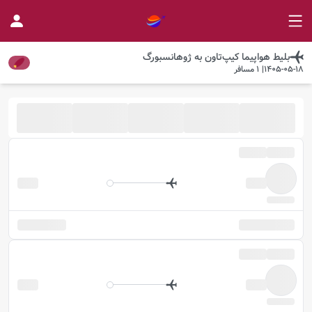
بلیط هواپیما
کیپ‌تاون
به
ژوهانسبورگ
1405-05-18
|
1
مسافر