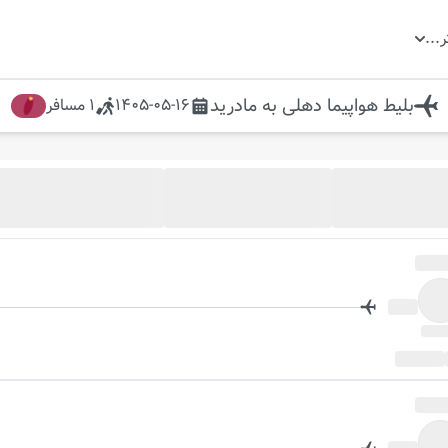
ر
...
بلیط هواپیما
دهلی
به
مادرید
1405-05-16
1
مسافر