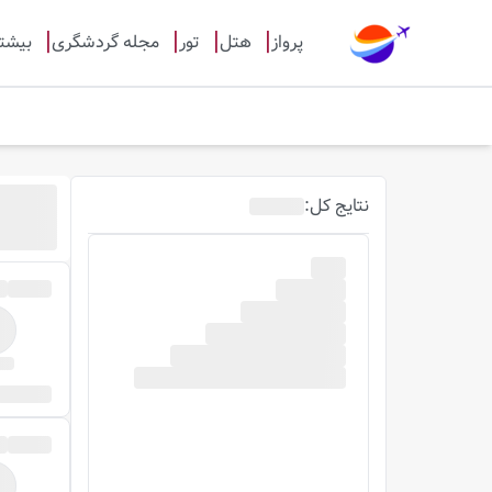
پرواز
هتل
تور
مجله گردشگری
بیشت
نتایج
کل
: