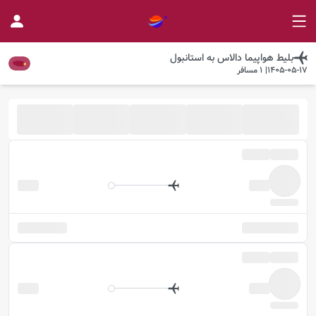
بلیط هواپیما
دالاس
به
استانبول
1405-05-17
|
1
مسافر