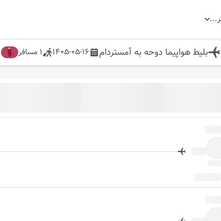
ر
...
بلیط هواپیما
دوحه
به
آمستردام
1405-05-16
1
مسافر