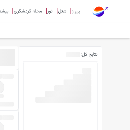
پرواز
هتل
تور
مجله گردشگری
بیشت
نتایج
کل
: