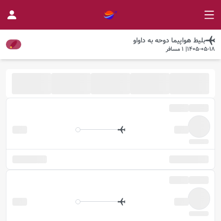
بلیط هواپیما
دوحه
به
داواو
1405-05-18
|
1
مسافر