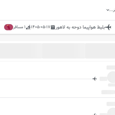
ر
...
بلیط هواپیما
دوحه
به
لاهور
1405-05-17
1
مسافر