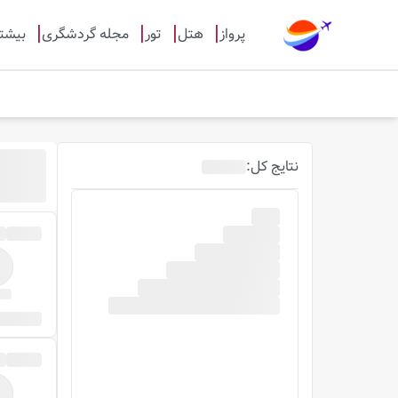
پرواز
هتل
تور
مجله گردشگری
بیشت
نتایج
کل
: