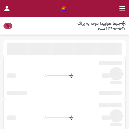
بلیط هواپیما
دوحه
به
پراگ
1405-05-17
|
1
مسافر