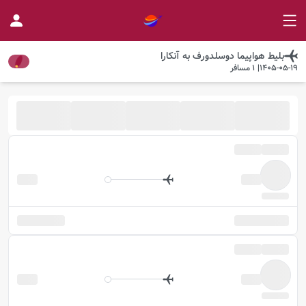
بلیط هواپیما
دوسلدورف
به
آنکارا
1405-05-19
|
1
مسافر