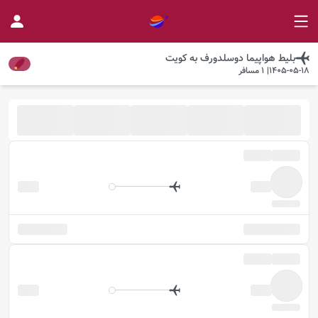
بلیط هواپیما
دوسلدورف
به
کویت
1405-05-18
|
1
مسافر