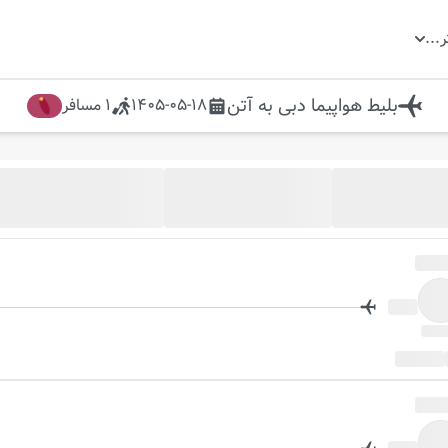
ر
...
بلیط هواپیما
دبی
به
آتن
1405-05-18
1
مسافر