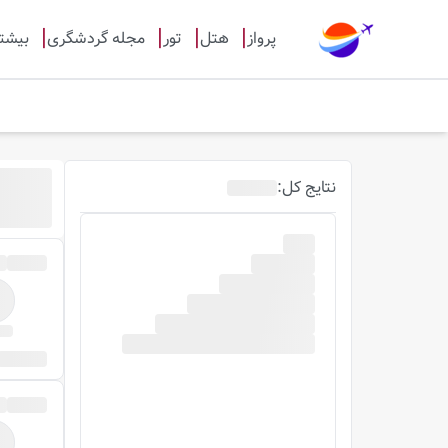
پرواز
هتل
تور
مجله گردشگری
بیشت
نتایج
کل
: